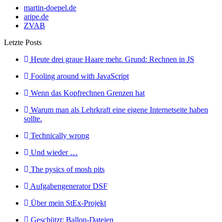
martin-doepel.de
aripe.de
ZVAB
Letzte Posts
Heute drei graue Haare mehr. Grund: Rechnen in JS
Fooling around with JavaScript
Wenn das Kopfrechnen Grenzen hat
Warum man als Lehrkraft eine eigene Internetseite haben
sollte.
Technically wrong
Und wieder …
The pysics of mosh pits
Aufgabengenerator DSF
Über mein StEx-Projekt
Geschützt: Ballon-Dateien