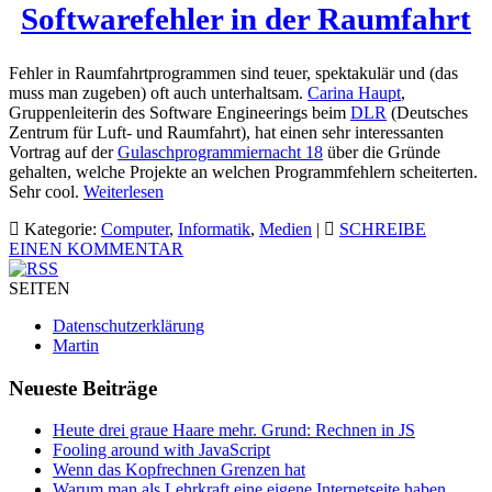
Softwarefehler in der Raumfahrt
Fehler in Raumfahrtprogrammen sind teuer, spektakulär und (das
muss man zugeben) oft auch unterhaltsam.
Carina Haupt
,
Gruppenleiterin des Software Engineerings beim
DLR
(Deutsches
Zentrum für Luft- und Raumfahrt), hat einen sehr interessanten
Vortrag auf der
Gulaschprogrammiernacht 18
über die Gründe
gehalten, welche Projekte an welchen Programmfehlern scheiterten.
Sehr cool.
Weiterlesen
Kategorie:
Computer
,
Informatik
,
Medien
|
SCHREIBE
EINEN KOMMENTAR
SEITEN
Datenschutzerklärung
Martin
Neueste Beiträge
Heute drei graue Haare mehr. Grund: Rechnen in JS
Fooling around with JavaScript
Wenn das Kopfrechnen Grenzen hat
Warum man als Lehrkraft eine eigene Internetseite haben