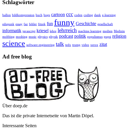
Schlagwörter
ccc
cartoon
ballon
bildkompression
buch
bugs
coden
coding
dank
e-learning
funny
fun
Geschichte
edupunk
essay
faz
fehler
fitzek
gesellschaft
lehrreich
informatik
kriesel
javascript
lehre
machine learning
medien
Medizin
podcast
politik
religion
mobbing
moshing
music
physics
physik
populismus
pupsi
science
talk
zitat
software engineering
tedx
trump
video
xerox
Ad free blog
Über doep.de
Das ist die private Internetseite von Martin Döpel.
Interessante Seiten