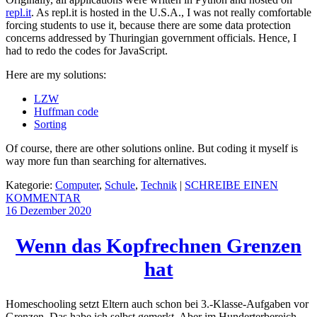
repl.it
. As repl.it is hosted in the U.S.A., I was not really comfortable
forcing students to use it, because there are some data protection
concerns addressed by Thuringian government officials. Hence, I
had to redo the codes for JavaScript.
Here are my solutions:
LZW
Huffman code
Sorting
Of course, there are other solutions online. But coding it myself is
way more fun than searching for alternatives.
Kategorie:
Computer
,
Schule
,
Technik
|
SCHREIBE EINEN
KOMMENTAR
16 Dezember
2020
Wenn das Kopfrechnen Grenzen
hat
Homeschooling setzt Eltern auch schon bei 3.-Klasse-Aufgaben vor
Grenzen. Das habe ich selbst gemerkt. Aber im Hunderterbereich