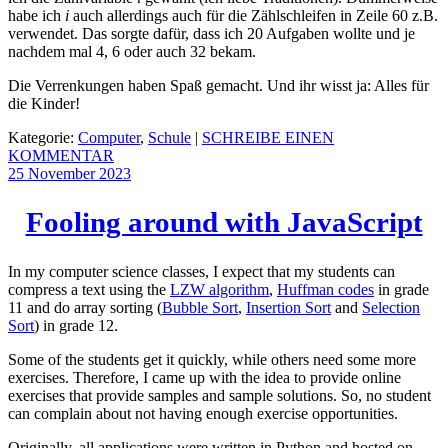
habe ich
i
auch allerdings auch für die Zählschleifen in Zeile 60 z.B.
verwendet. Das sorgte dafür, dass ich 20 Aufgaben wollte und je
nachdem mal 4, 6 oder auch 32 bekam.
Die Verrenkungen haben Spaß gemacht. Und ihr wisst ja: Alles für
die Kinder!
Kategorie:
Computer
,
Schule
|
SCHREIBE EINEN
KOMMENTAR
25 November
2023
Fooling around with JavaScript
In my computer science classes, I expect that my students can
compress a text using the
LZW algorithm
,
Huffman codes
in grade
11 and do array sorting (
Bubble Sort
,
Insertion Sort
and
Selection
Sort
) in grade 12.
Some of the students get it quickly, while others need some more
exercises. Therefore, I came up with the idea to provide online
exercises that provide samples and sample solutions. So, no student
can complain about not having enough exercise opportunities.
Originally, all applications were written in Python and hosted on