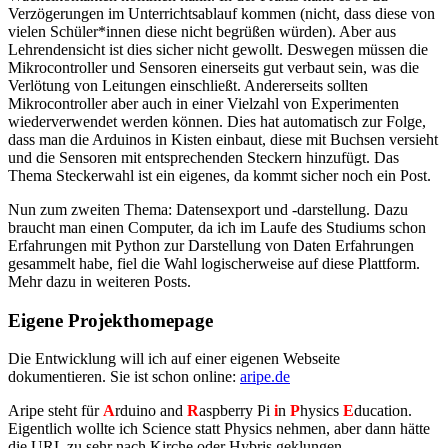
Verzögerungen im Unterrichtsablauf kommen (nicht, dass diese von
vielen Schüler*innen diese nicht begrüßen würden). Aber aus
Lehrendensicht ist dies sicher nicht gewollt. Deswegen müssen die
Mikrocontroller und Sensoren einerseits gut verbaut sein, was die
Verlötung von Leitungen einschließt. Andererseits sollten
Mikrocontroller aber auch in einer Vielzahl von Experimenten
wiederverwendet werden können. Dies hat automatisch zur Folge,
dass man die Arduinos in Kisten einbaut, diese mit Buchsen versieht
und die Sensoren mit entsprechenden Steckern hinzufügt. Das
Thema Steckerwahl ist ein eigenes, da kommt sicher noch ein Post.
Nun zum zweiten Thema: Datensexport und -darstellung. Dazu
braucht man einen Computer, da ich im Laufe des Studiums schon
Erfahrungen mit Python zur Darstellung von Daten Erfahrungen
gesammelt habe, fiel die Wahl logischerweise auf diese Plattform.
Mehr dazu in weiteren Posts.
Eigene Projekthomepage
Die Entwicklung will ich auf einer eigenen Webseite
dokumentieren. Sie ist schon online:
aripe.de
Aripe steht für
A
rduino and
R
aspberry Pi
i
n
P
hysics
E
ducation.
Eigentlich wollte ich Science statt Physics nehmen, aber dann hätte
die URL zu sehr nach Kirche oder Hybris geklungen.