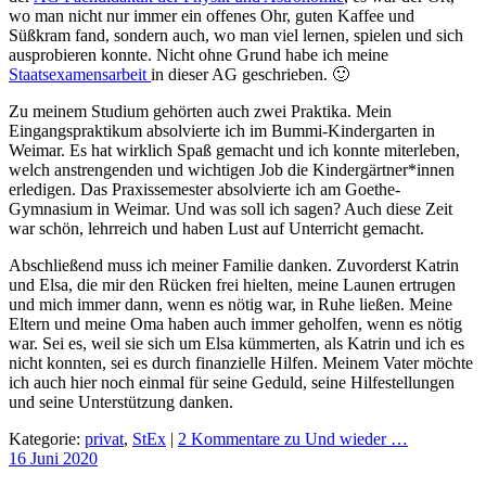
wo man nicht nur immer ein offenes Ohr, guten Kaffee und
Süßkram fand, sondern auch, wo man viel lernen, spielen und sich
ausprobieren konnte. Nicht ohne Grund habe ich meine
Staatsexamensarbeit
in dieser AG geschrieben. 🙂
Zu meinem Studium gehörten auch zwei Praktika. Mein
Eingangspraktikum absolvierte ich im Bummi-Kindergarten in
Weimar. Es hat wirklich Spaß gemacht und ich konnte miterleben,
welch anstrengenden und wichtigen Job die Kindergärtner*innen
erledigen. Das Praxissemester absolvierte ich am Goethe-
Gymnasium in Weimar. Und was soll ich sagen? Auch diese Zeit
war schön, lehrreich und haben Lust auf Unterricht gemacht.
Abschließend muss ich meiner Familie danken. Zuvorderst Katrin
und Elsa, die mir den Rücken frei hielten, meine Launen ertrugen
und mich immer dann, wenn es nötig war, in Ruhe ließen. Meine
Eltern und meine Oma haben auch immer geholfen, wenn es nötig
war. Sei es, weil sie sich um Elsa kümmerten, als Katrin und ich es
nicht konnten, sei es durch finanzielle Hilfen. Meinem Vater möchte
ich auch hier noch einmal für seine Geduld, seine Hilfestellungen
und seine Unterstützung danken.
Kategorie:
privat
,
StEx
|
2 Kommentare
zu Und wieder …
16 Juni
2020