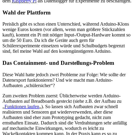
dem
Raspberry Pi
als Datenlogger für Experimente zu beschäftigen.
Wahl der Plattform
Preislich gibt es schon einen Unterschied, während Arduino-Klons
wenige Euros kosten (vor allem, wenn man größere Stückzahlen
kauft), kommt ein Pi mit nötiger Input-/Output-Hardware kommt so
um die 50 Euro. Da ich die Geräte auch gern für
Schülerexperimente einsetzen würde und Schulbudgets begrenzt
sind, fiel meine Wahl auf den kostengünstigeren Arduino.
Das Containment- und Darstellungs-Problem
Diese Wahl hatte jedoch zwei Probleme zur Folge: Wie sollte der
Datenexport funktionieren? Und wie macht man Arduino-
Aufbauten „schülersicher“?
Zum zweiten Problem zuerst: Üblicherweise werden Arduino-
Aufbauten auf Breadboards gesteckt (siehe z.B. der Aufbau zu
„
Funktionen laufen
„). So lassen sich Aufbauten zwar schnell
realisieren und Sensoren gut wiederverwenden, aber diese
Aufbauten sind eher zum Prototyping gedacht, nicht zum
ernsthaften Einsatz. Dadurch sind die Verdrahtungen sehr anfällig
auf mechanische Einwirkungen, wodurch es leicht zu
Wackelkontakten kommen kann. In der Praxis kann es so zu