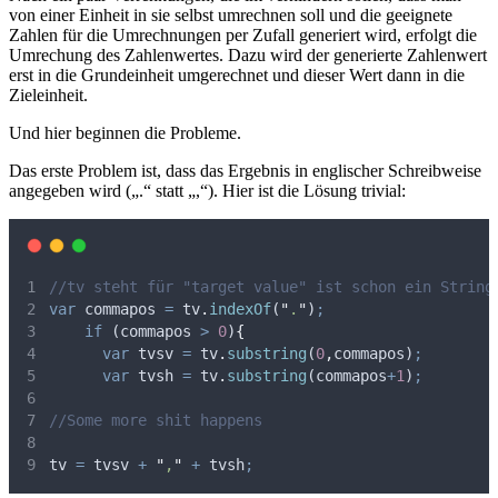
von einer Einheit in sie selbst umrechnen soll und die geeignete
Zahlen für die Umrechnungen per Zufall generiert wird, erfolgt die
Umrechung des Zahlenwertes. Dazu wird der generierte Zahlenwert
erst in die Grundeinheit umgerechnet und dieser Wert dann in die
Zieleinheit.
Und hier beginnen die Probleme.
Das erste Problem ist, dass das Ergebnis in englischer Schreibweise
angegeben wird („.“ statt „,“). Hier ist die Lösung trivial:
//tv steht für "target value" ist schon ein String
var
commapos
=
tv
.
indexOf
(
"
.
"
)
;
if
 (
commapos
>
0
)
{
var
tvsv
=
tv
.
substring
(
0
,
commapos
)
;
var
tvsh
=
tv
.
substring
(
commapos
+
1
)
;
//Some more shit happens
tv
=
tvsv
+
"
,
"
+
tvsh
;