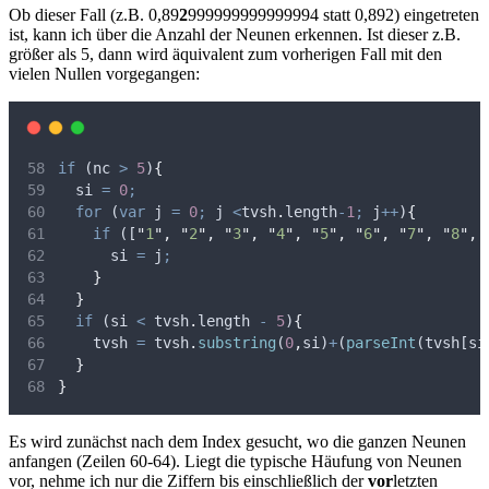
Ob dieser Fall (z.B. 0,89
2
999999999999994 statt 0,892) eingetreten
ist, kann ich über die Anzahl der Neunen erkennen. Ist dieser z.B.
größer als 5, dann wird äquivalent zum vorherigen Fall mit den
vielen Nullen vorgegangen:
if
 (
nc
>
5
)
{
si
=
0
;
for
 (
var
j
=
0
;
j
<
tvsh
.
length
-
1
;
j
++
)
{
if
 ([
"
1
"
,
"
2
"
,
"
3
"
,
"
4
"
,
"
5
"
,
"
6
"
,
"
7
"
,
"
8
"
,
si
=
j
;
}
}
if
 (
si
<
tvsh
.
length 
-
5
)
{
tvsh
=
tvsh
.
substring
(
0
,
si
)
+
(
parseInt
(
tvsh
[
si
}
}
Es wird zunächst nach dem Index gesucht, wo die ganzen Neunen
anfangen (Zeilen 60-64). Liegt die typische Häufung von Neunen
vor, nehme ich nur die Ziffern bis einschließlich der
vor
letzten