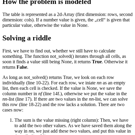
How the problem is modeled
The table is represented as a 2d-Array (first dimension: rows, second
dimension: cols). If a number value is given, the „cell“ is given that
particular value, otherwise the value in None.
Solving a riddle
First, we have to find out, whether we still have to calculate
something. The function not_solved() iterates through all cells, as
soon it finds a value still being None, it returns
True
. Otherwise it
returns
False
.
As long as not_solved() returns True, we look on each row
individually (line 10-22). For each row, we iniate
nn
as an empty
list, then each cell is checked. If the value is None, we save the
column number in
nf
(line 14f.), otherwise we put the value in the
nn
-list (line 17). If there are two values in the
nn
-list, we can solve
this row (line 18-22) and the row lacks a solution. There are two
cases now:
The sum is the value missing (right column): Then, we have
to add the two other values. As we have saved them along the
way in
nn
, we just add these two values, and put this value in