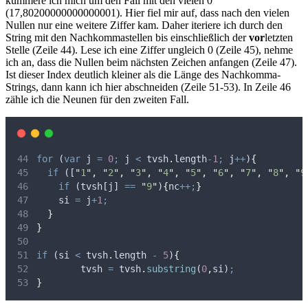
kümmere ich mich um den Fall mit den vielen 0
(17,80200000000000001). Hier fiel mir auf, dass nach den vielen
Nullen nur eine weitere Ziffer kam. Daher iteriere ich durch den
String mit den Nachkommastellen bis einschließlich der
vor
letzten
Stelle (Zeile 44). Lese ich eine Ziffer ungleich 0 (Zeile 45), nehme
ich an, dass die Nullen beim nächsten Zeichen anfangen (Zeile 47).
Ist dieser Index deutlich kleiner als die Länge des Nachkomma-
Strings, dann kann ich hier abschneiden (Zeile 51-53). In Zeile 46
zähle ich die Neunen für den zweiten Fall.
for
 (
var
j
=
0
;
j
<
tvsh
.
length
-
1
;
j
++
)
{
if
 ([
"
1
"
,
"
2
"
,
"
3
"
,
"
4
"
,
"
5
"
,
"
6
"
,
"
7
"
,
"
8
"
,
"
9
if
 (
tvsh
[
j
] 
==
"
9
"
)
{
nc
++;
}
si
=
j
+
1
;
}
}
if
 (
si
<
tvsh
.
length 
-
5
)
{
tvsh
=
tvsh
.
substring
(
0
,
si
)
;
}