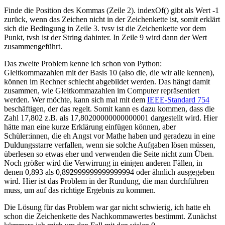
Finde die Position des Kommas (Zeile 2). indexOf() gibt als Wert -1
zurück, wenn das Zeichen nicht in der Zeichenkette ist, somit erklärt
sich die Bedingung in Zeile 3. tvsv ist die Zeichenkette vor dem
Punkt, tvsh ist der String dahinter. In Zeile 9 wird dann der Wert
zusammengeführt.
Das zweite Problem kenne ich schon von Python:
Gleitkommazahlen mit der Basis 10 (also die, die wir alle kennen),
können im Rechner schlecht abgebildet werden. Das hängt damit
zusammen, wie Gleitkommazahlen im Computer repräsentiert
werden. Wer möchte, kann sich mal mit dem
IEEE-Standard 754
beschäftigen, der das regelt. Somit kann es dazu kommen, dass die
Zahl 17,802 z.B. als 17,80200000000000001 dargestellt wird. Hier
hätte man eine kurze Erklärung einfügen können, aber
Schüler:innen, die eh Angst vor Mathe haben und geradezu in eine
Duldungsstarre verfallen, wenn sie solche Aufgaben lösen müssen,
überlesen so etwas eher und verwenden die Seite nicht zum Üben.
Noch größer wird die Verwirrung in einigen anderen Fällen, in
denen 0,893 als 0,89
2
999999999999994 oder ähnlich ausgegeben
wird. Hier ist das Problem in der Rundung, die man durchführen
muss, um auf das richtige Ergebnis zu kommen.
Die Lösung für das Problem war gar nicht schwierig, ich hatte eh
schon die Zeichenkette des Nachkommawertes bestimmt. Zunächst