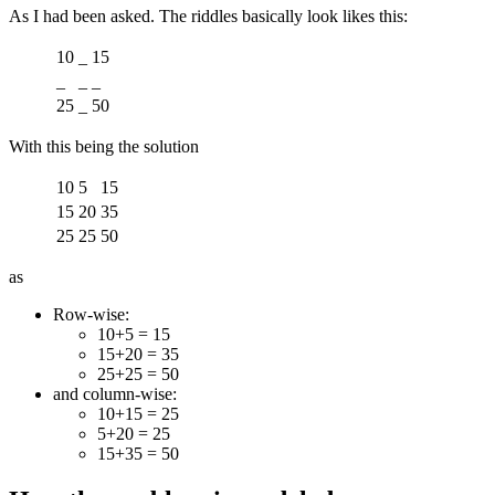
As I had been asked. The riddles basically look likes this:
10
_
15
_
_
_
25
_
50
With this being the solution
10
5
15
15
20
35
25
25
50
as
Row-wise:
10+5 = 15
15+20 = 35
25+25 = 50
and column-wise:
10+15 = 25
5+20 = 25
15+35 = 50