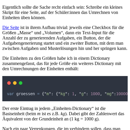
Eigentlich sollte die Sache recht einfach sein: Schreibe ein kleines
Skript für eine Seite, auf der Schüler:innen das Umrechnen von
Einheiten üben können.
Die Seite
ist in ihrem Aufbau trivial: jeweils eine Checkbox für die
Größen „Masse“ und „Volumen“, dann ein Text-Input für die
Anzahl der zu generierenden Aufgaben, ein Button, der die
Aufgabengenerierung startet und ein zweiter Button, mit dem man
zwischen Aufgaben und Musterlösungen hin und her springen kann.
Die Einheiten zu den Größen habe ich in einem Dictionary
zusammengefasst, das für jede Größe ein weiteres Dictionary mit
den Umrechnungen der Einheiten enthält:
var
groessen
=
{
"
m
"
:
{
"
kg
"
:
1
,
"
g
"
:
1000
,
"
mg
"
:
100000
Der erste Eintrag in jedem „Einheiten-Dictionary“ ist die
Basiseinheit (beim
m
ist es z.B.
kg
). Dabei gibt der Zahlenwert das
Äquivalent von der Grundeinheit an (1 kg = 1000 g).
Nach ein paar Verrenkungen, die im verhindern sollen, dass man