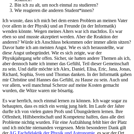
Bin ich zu alt, um noch einmal zu studieren?
Wie reagieren die anderen Student*innen?
Ich wusste, dass ich mich bei dem ersten Problem an meinen Vater
(vor allem in der Physik) und an Freunde (in der Informatik)
wenden könnte. Wegen meines Alters war ich machtlos. Es war
eben so und musste akzeptiert werden. Aber die Reaktion der
anderen? Würde ich Anschluss bekommen oder immer allein sitzen?
Davor hatte ich am meisten Angst. Wie es sich herausstellte, war
diese Angst unbegründet. Wie es sich zeigte, war der
Physikjahrgang sehr offen. Sicher, sie hatten andere Themen als ich,
aber dennoch hatte ich immer das Gefühl, Teil dieser Gemeinschaft
zu sein. Und dafür möchte ich Alex, Daniel, Elisa, Eric, Jana, Jonas,
Richard, Sophia, Sven und Thomas danken. In der Informatik gaben
mir Christine und Hannes das Gefühl, zu Hause zu sein. Auch und
vor allem, weil manchmal Scherze auf meine Kosten gemacht
wurden, die Witze waren nie bösartig.
Es war herrlich, noch einmal lernen zu können. Ich wage sogar zu
behaupten, dass es mich ein wenig jung hielt. Im Laufe der Jahre
durfte ich von vielen guten Profs und Übungsleitern lernen. Ihre
Offenheit, Hilfsbereitschaft und Kompetenz halfen, dass alle drei
Probleme nichtig wurden. Für eine Aufzählung fehlt hier der Platz
und ich möchte niemanden vergessen. Mein besonderer Dank gilt
der
AG Fachdidaktik der Physik und Astronomie
, es war der Ort,