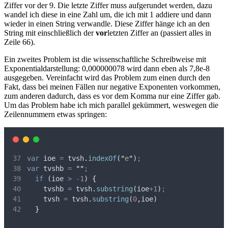
Ziffer vor der 9. Die letzte Ziffer muss aufgerundet werden, dazu
wandel ich diese in eine Zahl um, die ich mit 1 addiere und dann
wieder in einen String verwandle. Diese Ziffer hänge ich an den
String mit einschließlich der
vor
letzten Ziffer an (passiert alles in
Zeile 66).
Ein zweites Problem ist die wissenschaftliche Schreibweise mit
Exponentialdarstellung: 0,000000078 wird dann eben als 7,8e-8
ausgegeben. Vereinfacht wird das Problem zum einen durch den
Fakt, dass bei meinen Fällen nur negative Exponenten vorkommen,
zum anderen dadurch, dass es vor dem Komma nur eine Ziffer gab.
Um das Problem habe ich mich parallel gekümmert, weswegen die
Zeilennummern etwas springen:
var
ioe
=
tvsh
.
indexOf
(
"
e
"
)
;
var
tvshb
=
""
;
if
 (
ioe
>
-
1
) 
{
tvshb
=
tvsh
.
substring
(
ioe
+
1
)
;
tvsh
=
tvsh
.
substring
(
0
,
ioe
)
}