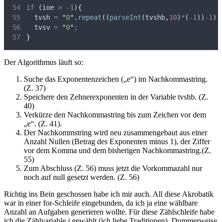
if
 (
ioe
>
-
1
)
{
tvsh
=
"
0
"
.
repeat
((
parseInt
(
tvshb
,
10
)
*
(
-
1
))
-
1
) 
tvsv
=
"
0
"
;
}
Der Algorithmus läuft so:
Suche das Exponentenzeichen („e“) im Nachkommastring.
(Z. 37)
Speichere den Zehnerexponenten in der Variable tvshb. (Z.
40)
Verkürze den Nachkommastring bis zum Zeichen vor dem
„e“. (Z. 41).
Der Nachkommstring wird neu zusammengebaut aus einer
Anzahl Nullen (Betrag des Exponenten minus 1), der Ziffer
vor dem Komma und dem bisherigen Nachkommastring.(Z.
55)
Zum Abschluss (Z. 56) muss jetzt die Vorkommazahl nur
noch auf null gesetzt werden. (Z. 56)
Richtig ins Bein geschossen habe ich mir auch. All diese Akrobatik
war in einer for-Schleife eingebunden, da ich ja eine wählbare
Anzahl an Aufgaben generieren wollte. Für diese Zählschleife habe
ich die Zählvariable
i
gewählt (ich liebe Traditionen). Dummerweise