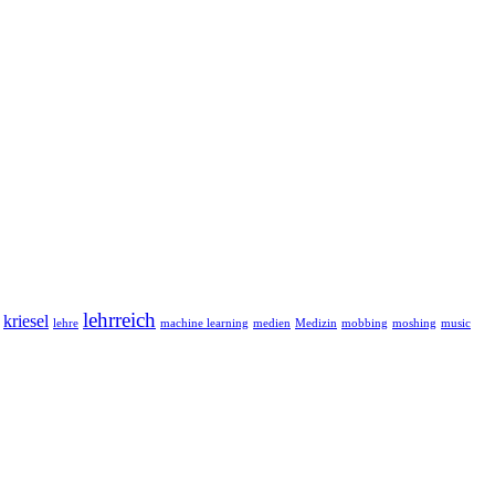
lehrreich
kriesel
lehre
machine learning
medien
Medizin
mobbing
moshing
music