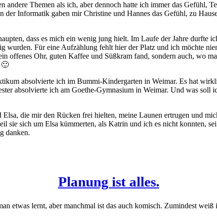
tten andere Themen als ich, aber dennoch hatte ich immer das Gefühl, T
 In der Informatik gaben mir Christine und Hannes das Gefühl, zu Haus
upten, dass es mich ein wenig jung hielt. Im Laufe der Jahre durfte ic
htig wurden. Für eine Aufzählung fehlt hier der Platz und ich möchte n
ein offenes Ohr, guten Kaffee und Süßkram fand, sondern auch, wo man 
 🙂
ikum absolvierte ich im Bummi-Kindergarten in Weimar. Es hat wirkl
ester absolvierte ich am Goethe-Gymnasium in Weimar. Und was soll ic
 Elsa, die mir den Rücken frei hielten, meine Launen ertrugen und mic
 sie sich um Elsa kümmerten, als Katrin und ich es nicht konnten, sei
ng danken.
Planung ist alles.
 man etwas lernt, aber manchmal ist das auch komisch. Zumindest weiß ic