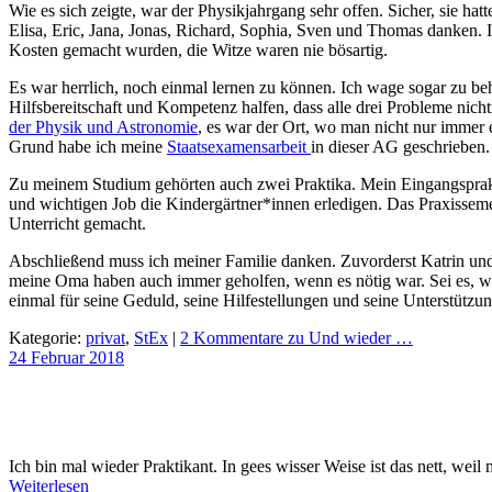
Wie es sich zeigte, war der Physikjahrgang sehr offen. Sicher, sie ha
Elisa, Eric, Jana, Jonas, Richard, Sophia, Sven und Thomas danken.
Kosten gemacht wurden, die Witze waren nie bösartig.
Es war herrlich, noch einmal lernen zu können. Ich wage sogar zu beha
Hilfsbereitschaft und Kompetenz halfen, dass alle drei Probleme nic
der Physik und Astronomie
, es war der Ort, wo man nicht nur immer 
Grund habe ich meine
Staatsexamensarbeit
in dieser AG geschrieben.
Zu meinem Studium gehörten auch zwei Praktika. Mein Eingangsprakt
und wichtigen Job die Kindergärtner*innen erledigen. Das Praxissem
Unterricht gemacht.
Abschließend muss ich meiner Familie danken. Zuvorderst Katrin und
meine Oma haben auch immer geholfen, wenn es nötig war. Sei es, weil
einmal für seine Geduld, seine Hilfestellungen und seine Unterstützu
Kategorie:
privat
,
StEx
|
2 Kommentare
zu Und wieder …
24 Februar
2018
Ich bin mal wieder Praktikant. In gees wisser Weise ist das nett, weil
Weiterlesen