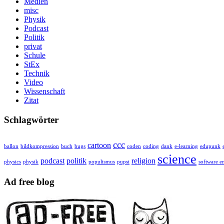
Medien
misc
Physik
Podcast
Politik
privat
Schule
StEx
Technik
Video
Wissenschaft
Zitat
Schlagwörter
ccc
cartoon
ballon
bildkompression
buch
bugs
coden
coding
dank
e-learning
edupunk
science
podcast
politik
religion
physics
physik
populismus
pupsi
software e
Ad free blog