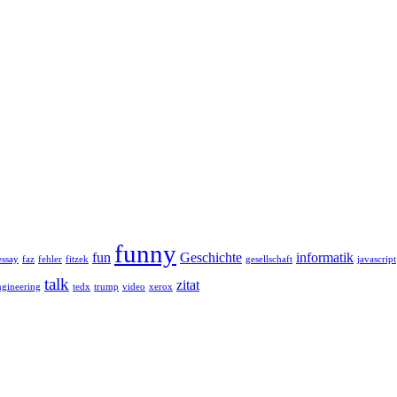
funny
fun
Geschichte
informatik
essay
faz
fehler
fitzek
gesellschaft
javascript
talk
zitat
ngineering
tedx
trump
video
xerox