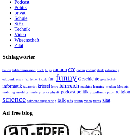
Podcast
Politik
privat
Schule
StEx
Technik
Video
Wissenschaft
Zitat
Schlagwörter
ccc
cartoon
ballon
bildkompression
buch
bugs
coden
coding
dank
e-learning
funny
fun
Geschichte
edupunk
essay
faz
fehler
fitzek
gesellschaft
lehrreich
informatik
kriesel
javascript
lehre
machine learning
medien
Medizin
podcast
politik
religion
mobbing
moshing
music
physics
physik
populismus
pupsi
science
talk
zitat
software engineering
tedx
trump
video
xerox
Ad free blog